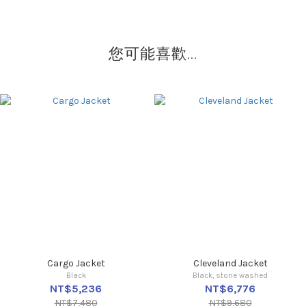
您可能喜歡...
Cargo Jacket
Cleveland Jacket
Black
Black, stone washed
NT$5,236
NT$6,776
NT$7,480
NT$9,680