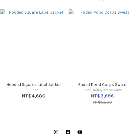
Hooded Square Label Jacket
Faded Pond Corps Sweat
Black
Black, heavy stone wash
NT$4,680
NT$3,696
NT$5,280
Instagram
Facebook
YouTube