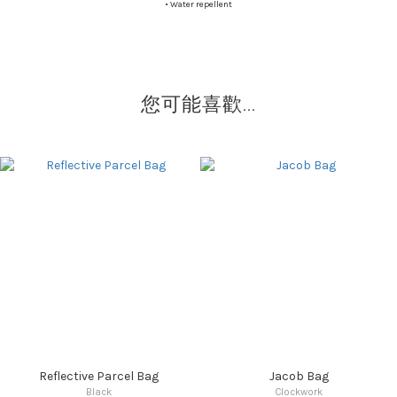
•
Water repellent
您可能喜歡...
Reflective Parcel Bag
Jacob Bag
Black
Clockwork