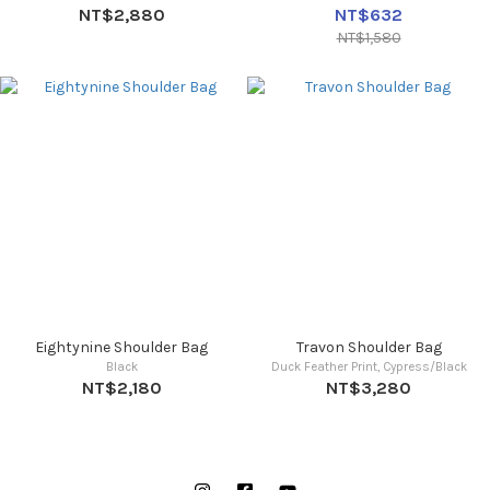
NT$2,880
NT$632
NT$1,580
Eightynine Shoulder Bag
Travon Shoulder Bag
Black
Duck Feather Print, Cypress/Black
NT$2,180
NT$3,280