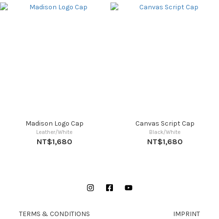
Madison Logo Cap
Canvas Script Cap
Leather/White
Black/White
NT$1,680
NT$1,680
Instagram
Facebook
YouTube
TERMS & CONDITIONS
IMPRINT