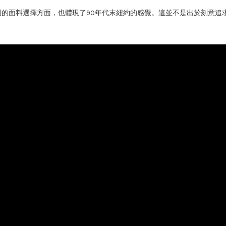
剪裁和堅固的面料選擇方面，也體現了90年代末紐約的感覺。這並不是出於