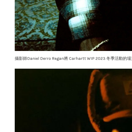
攝影師Daniel Derro Regan將 Carhartt WI