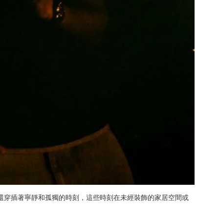
還穿插著寧靜和孤獨的時刻，這些時刻在未經裝飾的家居空間或